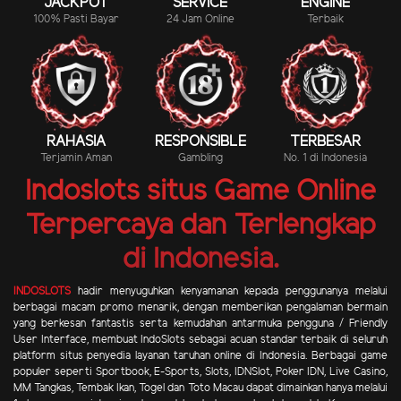
JACKPOT
SERVICE
ENGINE
100% Pasti Bayar
24 Jam Online
Terbaik
RAHASIA
RESPONSIBLE
TERBESAR
Terjamin Aman
Gambling
No. 1 di Indonesia
Indoslots situs Game Online
Terpercaya dan Terlengkap
di Indonesia.
INDOSLOTS
hadir menyuguhkan kenyamanan kepada penggunanya melalui
berbagai macam promo menarik, dengan memberikan pengalaman bermain
yang berkesan fantastis serta kemudahan antarmuka pengguna / Friendly
User Interface, membuat IndoSlots sebagai acuan standar terbaik di seluruh
platform situs penyedia layanan taruhan online di Indonesia. Berbagai game
populer seperti Sportbook, E-Sports, Slots, IDNSlot, Poker IDN, Live Casino,
MM Tangkas, Tembak Ikan, Togel dan Toto Macau dapat dimainkan hanya melalui