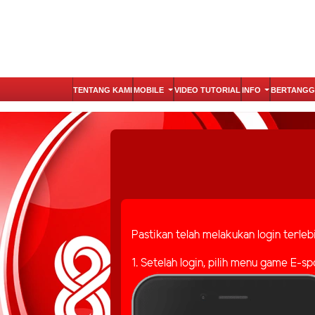
TENTANG KAMI
MOBILE
VIDEO TUTORIAL
INFO
BERTANGG
Pastikan telah melakukan login terle
1. Setelah login, pilih menu game E-s