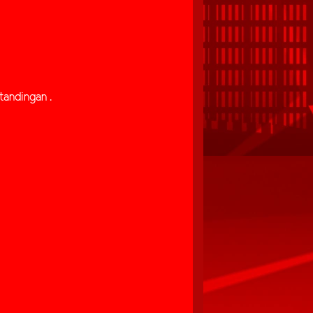
tandingan .