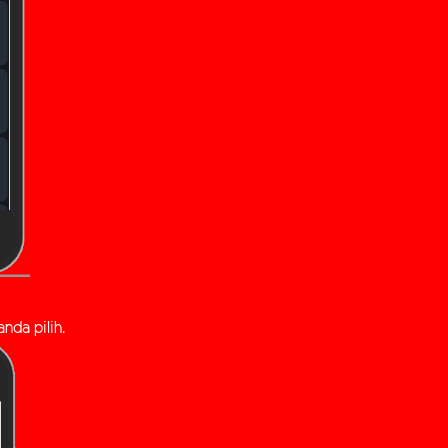
anda pilih.