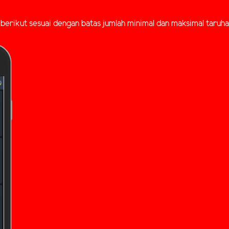
 berikut sesuai dengan batas jumlah minimal dan maksimal taruha