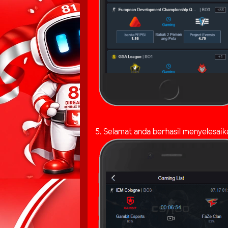
5. Selamat anda berhasil menyelesaik