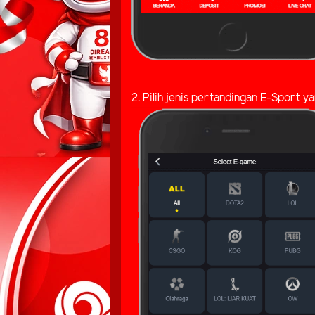
2. Pilih jenis pertandingan E-Sport y