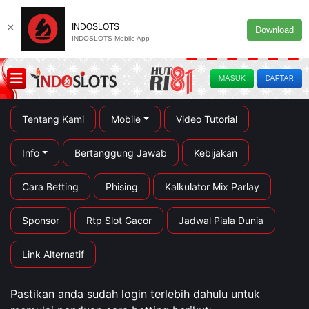
×
INDOSLOTS
Download
INDOSLOTS Mobile App
MASUK
DAFTAR
Tentang Kami
Mobile
Video Tutorial
Info
Bertanggung Jawab
Kebijakan
Cara Betting
Phising
Kalkulator Mix Parlay
Sponsor
Rtp Slot Gacor
Jadwal Piala Dunia
Link Alternatif
Pastikan anda sudah login terlebih dahulu untuk